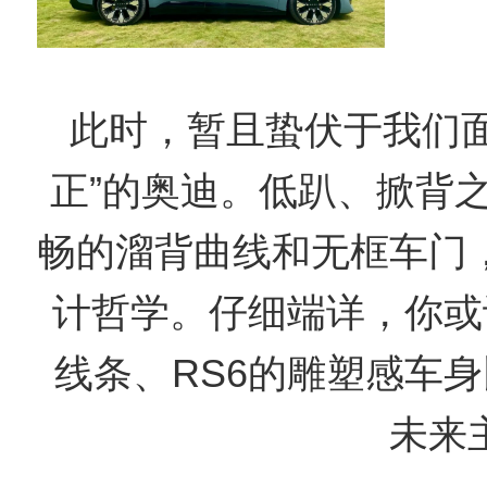
此时，暂且蛰伏于我们面
正”的奥迪。低趴、掀背
畅的溜背曲线和无框车门
计哲学。仔细端详，你或
线条、RS6的雕塑感车身
未来