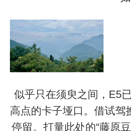
似乎只在须臾之间，E5
高点的卡子垭口。借试驾
停留。打量此处的“藤原豆