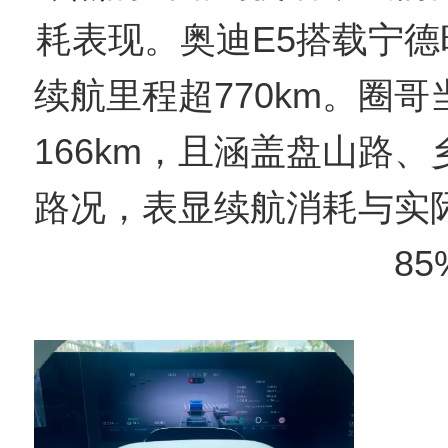
耗表现。奥迪E5搭载宁德时
续航里程超770km。圈
166km，且涵盖盘山路
路况，表显续航消耗与实
85