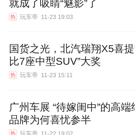
就成了吸睛“魅影”了
玩车帝
11-23 19:03
热
国货之光，北汽瑞翔X5喜提
比7座中型SUV”大奖
玩车帝
11-23 15:11
热
广州车展 “待嫁闺中”的高端
品牌为何喜忧参半
玩车帝
11-22 19:02
热