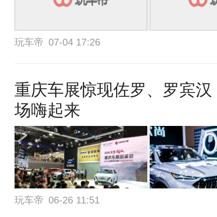
玩车帝
07-04 17:26
重庆车展惊现佐罗、罗宾汉
场嗨起来
玩车帝
06-26 11:51