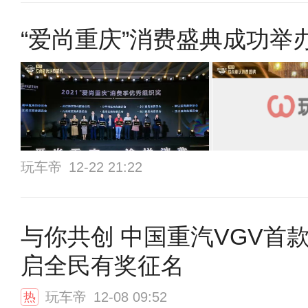
“爱尚重庆”消费盛典成功举
玩车帝
12-22 21:22
与你共创 中国重汽VGV首
启全民有奖征名
玩车帝
12-08 09:52
热