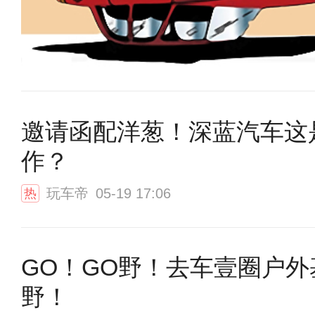
邀请函配洋葱！深蓝汽车这
作？
玩车帝
05-19 17:06
热
GO！GO野！去车壹圈户外
野！