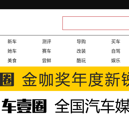
新车
测评
导购
买车
她车
赛车
改装
自驾
美食
尝鲜
酷玩
娱乐