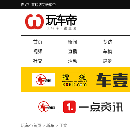
你好！欢迎访问玩车帝
首页
新闻
专访
视频
直播
车模
社交
活动
跑步
玩车帝首页
>
新车
> 正文