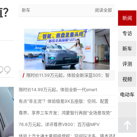
值？
新车
阅读全部
新闻
专访
新车
评测
限时价11.59万元起，体验全新深蓝S05：智
视频
限时价14.99万元起，体验全新一代smart
电动车
有点“非主流”？体验极氪9X五座版：空间、配置
尊界、享界三车齐发：鸿蒙智行再掀“全场景攻势”
76.6万元起，详评尊界V800：百万级MPV
体验上汽大通大拿超级增程：空间玩法多，降本还有