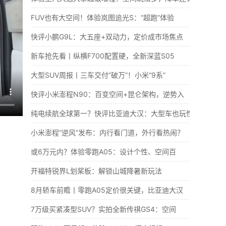
FUV也有大空间！体验岚图追光S：“超跑”体验
快评小鹏G9L：大五座+双动力，定价成市场焦点
新车抢先看丨纵横F700配置硬，全新深蓝S05
大型SUV周报丨三车交付“破万”！小米“9系”
快评小米澎程N90：百变空间+昆仑架构，逆势入
纯电续航全球第一？快评比亚迪大汉：大型车也玩性
小米澎程“逆风”发布：内行看门道，外行看热闹？
或6万元内？体验零跑A05：设计个性、空间百
开福特锐界L划桨板：解锁山城降暑新玩法
8月轿车前瞻丨零跑A05定价很关键，比亚迪大汉
7万级买紧凑型SUV？实拍全新传祺GS4：空间