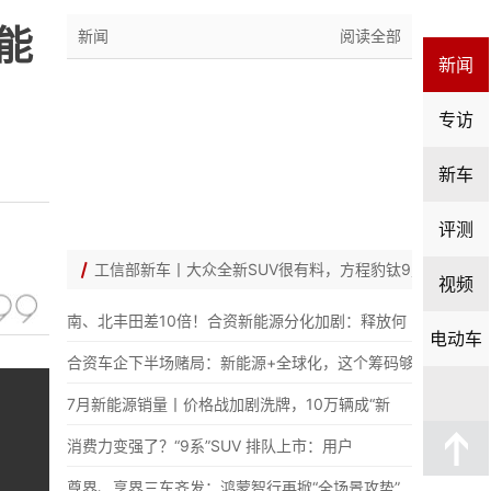
能
新闻
阅读全部
新闻
专访
新车
评测
工信部新车丨大众全新SUV很有料，方程豹钛9定
视频
南、北丰田差10倍！合资新能源分化加剧：释放何
电动车
合资车企下半场赌局：新能源+全球化，这个筹码够
7月新能源销量丨价格战加剧洗牌，10万辆成“新
消费力变强了？“9系”SUV 排队上市：用户
尊界、享界三车齐发：鸿蒙智行再掀“全场景攻势”