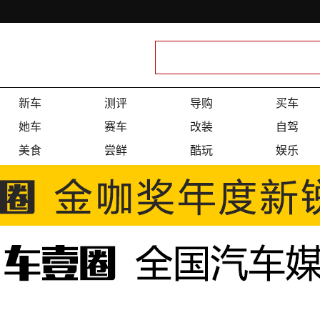
新车
测评
导购
买车
她车
赛车
改装
自驾
美食
尝鲜
酷玩
娱乐