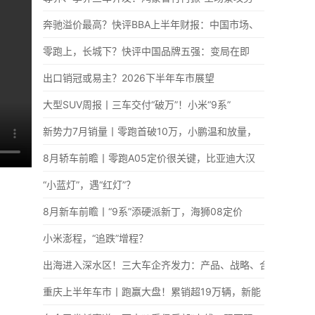
奔驰溢价最高？快评BBA上半年财报：中国市场、
零跑上，长城下？快评中国品牌五强：变局在即
出口销冠或易主？2026下半年车市展望
大型SUV周报丨三车交付“破万”！小米“9系”
新势力7月销量丨零跑首破10万，小鹏温和放量，
8月轿车前瞻丨零跑A05定价很关键，比亚迪大汉
“小蓝灯”，遇“红灯”？
8月新车前瞻丨“9系”添硬派新丁，海狮08定价
小米澎程，“追跌”增程？
出海进入深水区！三大车企齐发力：产品、战略、合
重庆上半年车市丨跑赢大盘！累销超19万辆，新能