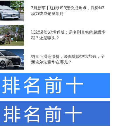
7月新车丨红旗HS3定价成焦点，腾势N7
动力或成销量阻碍
试驾深蓝S7增程版：是名副其实的超级增
程？还是噱头？
销量下滑还涨价，漆面镀膜继续加钱，全
新埃尔法豪华在哪儿？
奥迪Q6 e-tron谍照曝光：或搭载全新车机系统，明年