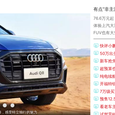
有点“非主
76.6万元
体验上汽大
FUV也有
快评小
50万
新车抢先
超预算
纯电续
开福特
7万级买
预售12
看老车
为啥它是大众卖得“第二好”的SUV了
试驾昊