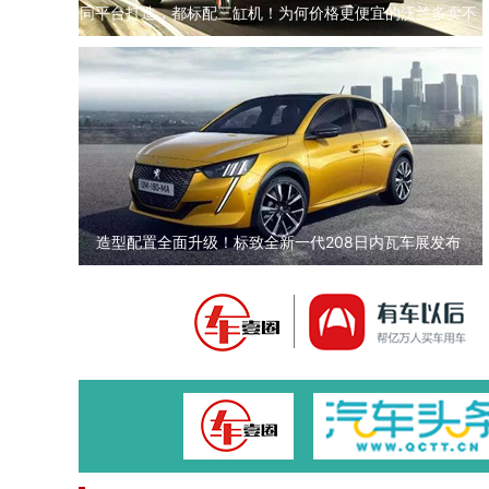
同平台打造，都标配三缸机！为何价格更便宜的沃兰多卖不
过GL6？
造型配置全面升级！标致全新一代208日内瓦车展发布