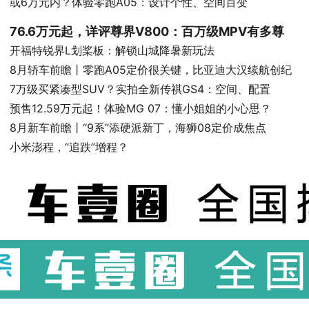
或6万元内？体验零跑A05：设计个性、空间百变
76.6万元起，详评尊界V800：百万级MPV有多尊
开福特锐界L划桨板：解锁山城降暑新玩法
8月轿车前瞻丨零跑A05定价很关键，比亚迪大汉续航创纪
7万级买紧凑型SUV？实拍全新传祺GS4：空间、配置
预售12.59万元起！体验MG 07：懂小姐姐的小心思？
8月新车前瞻丨“9系”添硬派新丁，海狮08定价成焦点
小米澎程，“追跌”增程？