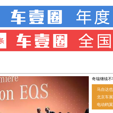
奇瑞继续不客
马自达也
北京车展
电动鸥翼