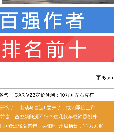
车巨能装！
更多>>
气！iCAR V23定价预测：10万元左右真有
开窍了！电动马自达6要来了，或四季度上市
前瞻丨合资新能源不行？这几款车或许是例外
门+舒适轻奢内饰，昊铂HT开启预售，22万元起