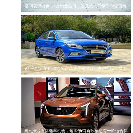
空间表现出色，1月销量破万，这几款入门级SUV更值得
买！
9万落地还要自动挡？这几款月销过万的家轿可以安排！
国六推迟给你选车机会，这些畅销新款车总有一款适合你