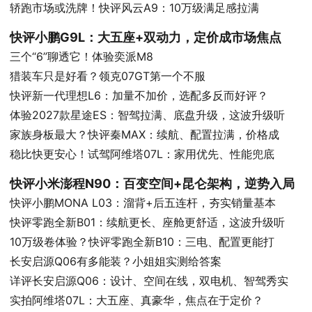
轿跑市场或洗牌！快评风云A9：10万级满足感拉满
快评小鹏G9L：大五座+双动力，定价成市场焦点
三个“6”聊透它！体验奕派M8
猎装车只是好看？领克07GT第一个不服
快评新一代理想L6：加量不加价，选配多反而好评？
体验2027款星途ES：智驾拉满、底盘升级，这波升级听
家族身板最大？快评秦MAX：续航、配置拉满，价格成
稳比快更安心！试驾阿维塔07L：家用优先、性能兜底
快评小米澎程N90：百变空间+昆仑架构，逆势入局
快评小鹏MONA L03：溜背+后五连杆，夯实销量基本
快评零跑全新B01：续航更长、座舱更舒适，这波升级听
10万级卷体验？快评零跑全新B10：三电、配置更能打
长安启源Q06有多能装？小姐姐实测给答案
详评长安启源Q06：设计、空间在线，双电机、智驾秀实
实拍阿维塔07L：大五座、真豪华，焦点在于定价？