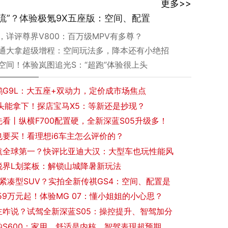
更多>>
流”？体验极氪9X五座版：空间、配置
起，详评尊界V800：百万级MPV有多尊？
通大拿超级增程：空间玩法多，降本还有小绝招
大空间！体验岚图追光S：“超跑”体验很上头
鹏G9L：大五座+双动力，定价成市场焦点
出头能拿下！探店宝马X5：等新还是抄现？
看丨纵横F700配置硬，全新深蓝S05升级多！
也要买！看理想i6车主怎么评价的？
航全球第一？快评比亚迪大汉：大型车也玩性能风
锐界L划桨板：解锁山城降暑新玩法
紧凑型SUV？实拍全新传祺GS4：空间、配置是
.59万元起！体验MG 07：懂小姐姐的小心思？
主咋说？试驾全新深蓝S05：操控提升、智驾加分
顶配不到30万，商务兼顾家用的新选择！试驾新款
铂S600：家用、舒适是内核，智驾表现超预期