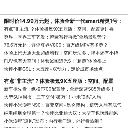
限时价14.99万元起，体验全新一代smart精灵1号：
有点“非主流”？体验极氪9X五座版：空间、配置更讨喜
尊界、享界三车齐发：鸿蒙智行再掀“全场景攻势”?
76.6万元起，详评尊界V800：百万级MPV有多尊？
体验上汽大通大拿超级增程：空间玩法多，降本还有小绝
FUV也有大空间！体验岚图追光S：“超跑”体验很上
快评小鹏G9L：大五座+双动力，定价成市场焦点
有点“非主流”？体验极氪9X五座版：空间、配置
新车抢先看丨纵横F700配置硬，全新深蓝S05升级多！
大型SUV周报丨三车交付“破万”！小米“9系”入局
快评小米澎程N90：百变空间+昆仑架构，逆势入局有底气
纯电续航全球第一？快评比亚迪大汉：大型车也玩性能风
小米澎程“逆风”发布：内行看门道，外行看热闹？