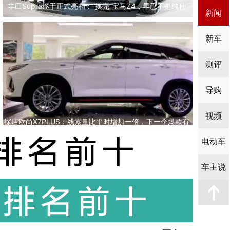
丰田Supra终于正式亮相：“换壳”宝马Z4，早已不是纯种
新闻
JDM
新车
测评
导购
视频
探店欧尚X7PLUS：线索量比平时增加一倍，下一个爆款有
望
电动车
车主说