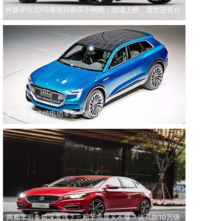
外媒评出2019最值得购买小钢炮：思域上榜，竟然还有台
斯柯达
2019年重磅纯电动车型一览：家用车迎来消费升级，超跑
更便宜
两厢车后备箱深度浅？三厢车高度又不够？这几款10万级