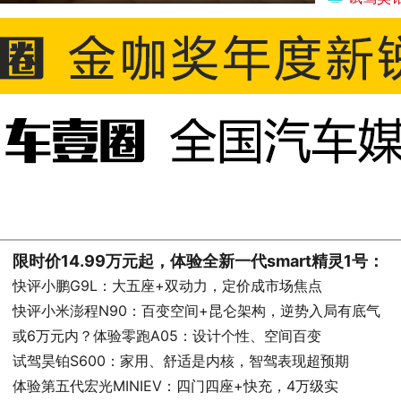
限时价14.99万元起，体验全新一代smart精灵1号：
快评小鹏G9L：大五座+双动力，定价成市场焦点
快评小米澎程N90：百变空间+昆仑架构，逆势入局有底气
或6万元内？体验零跑A05：设计个性、空间百变
试驾昊铂S600：家用、舒适是内核，智驾表现超预期
体验第五代宏光MINIEV：四门四座+快充，4万级实