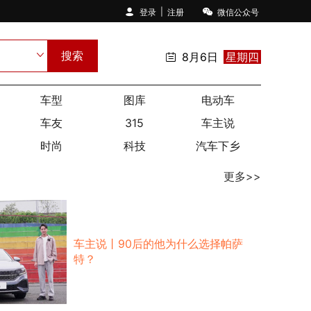
|
登录
注册
微信公众号
搜索
8月6日
星期四
车型
图库
电动车
车友
315
车主说
时尚
科技
汽车下乡
更多>>
车主说丨90后的他为什么选择帕萨
特？